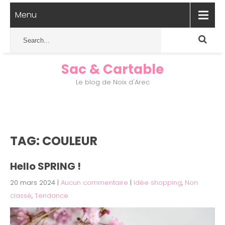
Menu
Sac & Cartable
Le blog de Noix d'Arec
TAG: COULEUR
Hello SPRING !
20 mars 2024
|
Aucun commentaire
|
Idée shopping
,
Non
classé
,
Tendance