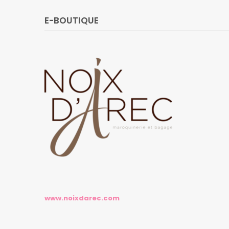
E-BOUTIQUE
www.noixdarec.com