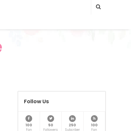
e
Follow Us
100
50
250
100
Fan
Followers
Subcriber
Fan