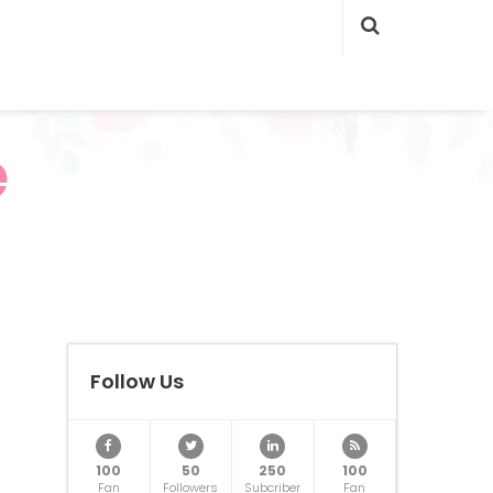
e
Follow Us
100
50
250
100
Fan
Followers
Subcriber
Fan