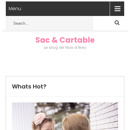
Menu
Sac & Cartable
Le blog de Noix d'Arec
Whats Hot?