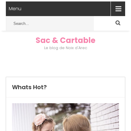
Menu
Sac & Cartable
Le blog de Noix d'Arec
Whats Hot?