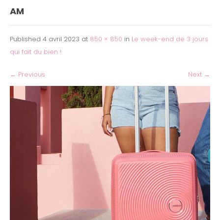
AM
Published
4 avril 2023
at
850 × 850
in
Le week-end de 3 jours
qui fait du bien !
←
Previous
Next
→