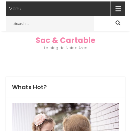
Menu
Sac & Cartable
Le blog de Noix d'Arec
Whats Hot?