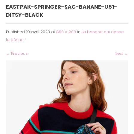
EASTPAK-SPRINGER-SAC-BANANE-U51-
DITSY-BLACK
Published
19 avril 2023
at
800 × 800
in
La banane qui donne
la pêche !
←
Previous
Next
→