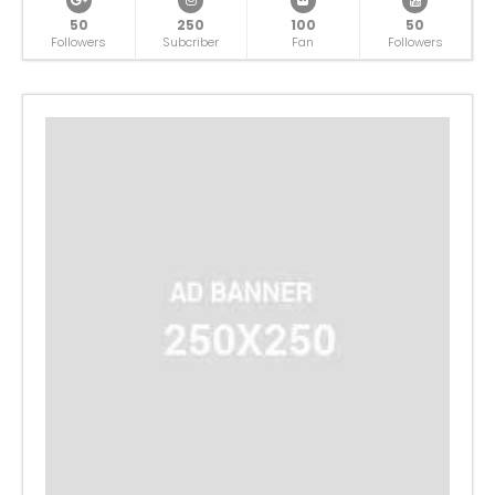
50
250
100
50
Followers
Subcriber
Fan
Followers