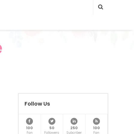
e
Follow Us
100
50
250
100
Fan
Followers
Subcriber
Fan