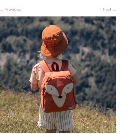
←
Previous
Next
→