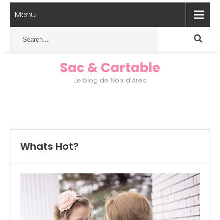
Menu
Sac & Cartable
Le blog de Noix d'Arec
Whats Hot?