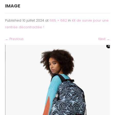
IMAGE
Published
10 juillet 2024
at
685 × 682
in
Kit de survie pour une
rentrée décontractée !
←
Previous
Next
→