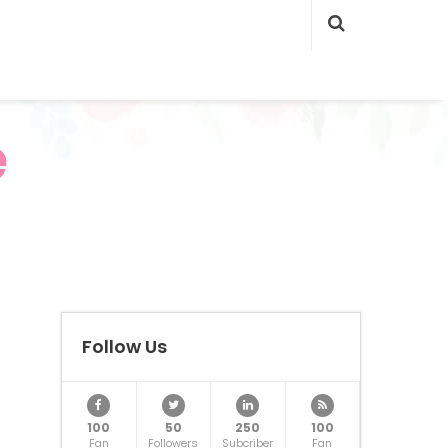
e
Follow Us
100
50
250
100
Fan
Followers
Subcriber
Fan