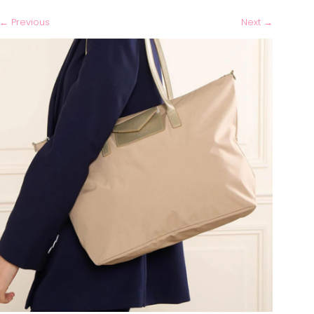
←
Previous
Next
→