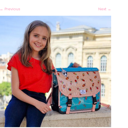
←
Previous
Next
→