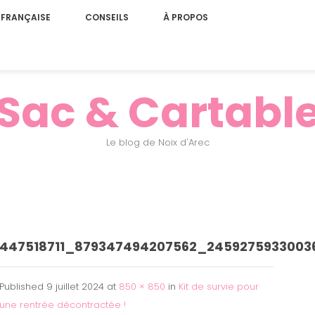
 FRANÇAISE
CONSEILS
À PROPOS
Sac & Cartabl
Le blog de Noix d'Arec
447518711_879347494207562_2459275933003
Published
9 juillet 2024
at
850 × 850
in
Kit de survie pour
une rentrée décontractée !