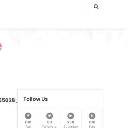
e
Follow Us
65028_N
100
50
250
100
Fan
Followers
Subcriber
Fan