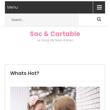
Menu
Sac & Cartable
Le blog de Noix d'Arec
Whats Hot?