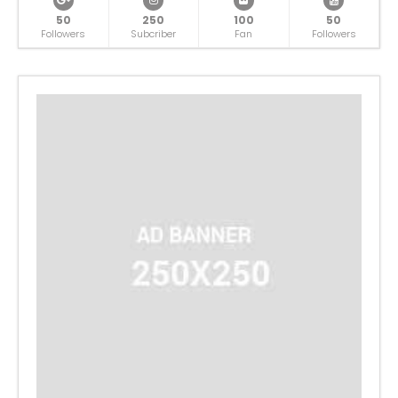
50
250
100
50
Followers
Subcriber
Fan
Followers