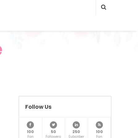
e
Follow Us
100
50
250
100
Fan
Followers
Subcriber
Fan