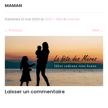
MAMAN
Published
12 mai 2023
at
2330 × 1188
in
maman
←
Previous
Next
→
Laisser un commentaire