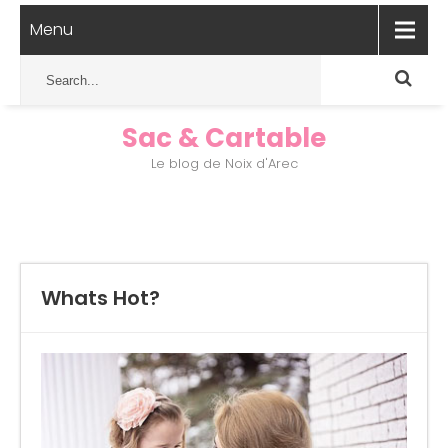
Menu
Sac & Cartable
Le blog de Noix d'Arec
Whats Hot?