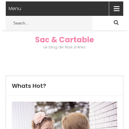
Menu
Sac & Cartable
Le blog de Noix d'Arec
Whats Hot?