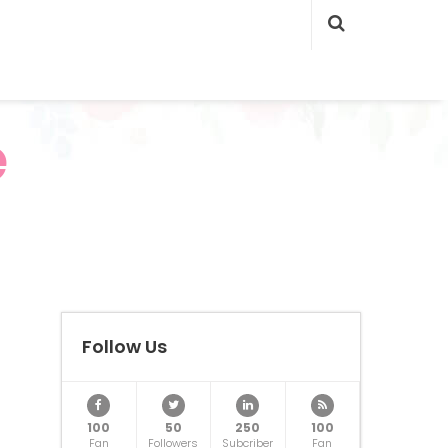
e
Follow Us
100
50
250
100
Fan
Followers
Subcriber
Fan