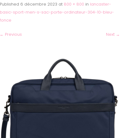
Published
6 décembre 2023
at
800 × 800
in
lancaster-
basic-sport-men-s-sac-porte-ordinateur-304-10-bleu-
fonce
←
Previous
Next
→