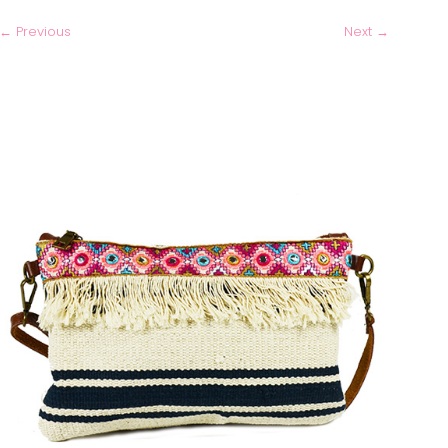
←
Previous
Next
→