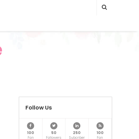
e
Follow Us
100
50
250
100
Fan
Followers
Subcriber
Fan