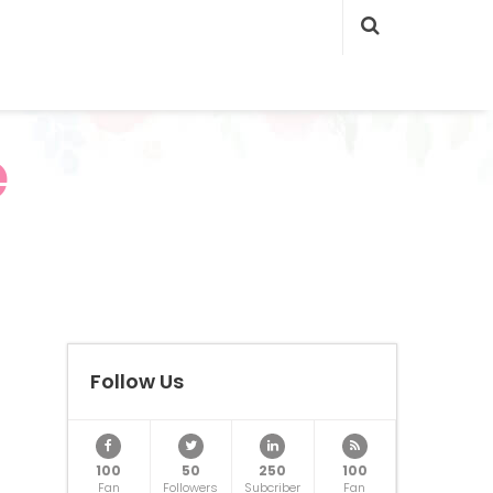
e
Follow Us
100
50
250
100
Fan
Followers
Subcriber
Fan