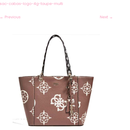
sac-cabas-logo-4g-taupe-multi
←
Previous
Next
→