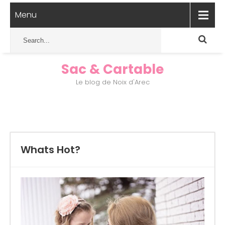
Menu
Sac & Cartable
Le blog de Noix d'Arec
Whats Hot?