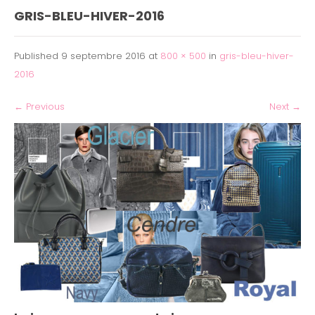
GRIS-BLEU-HIVER-2016
Published
9 septembre 2016
at
800 × 500
in
gris-bleu-hiver-
2016
←
Previous
Next
→