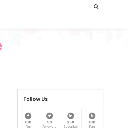
e
Follow Us
100
50
250
100
Fan
Followers
Subcriber
Fan