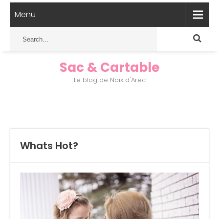
Menu
Sac & Cartable
Le blog de Noix d'Arec
Whats Hot?