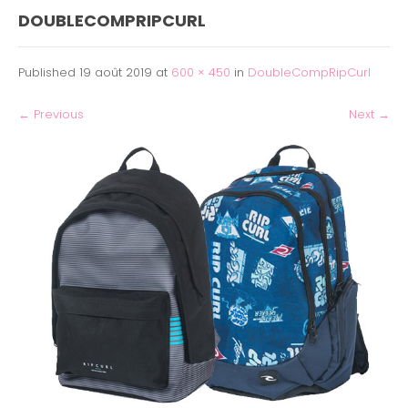
DOUBLECOMPRIPCURL
Published
19 août 2019
at
600 × 450
in
DoubleCompRipCurl
←
Previous
Next
→