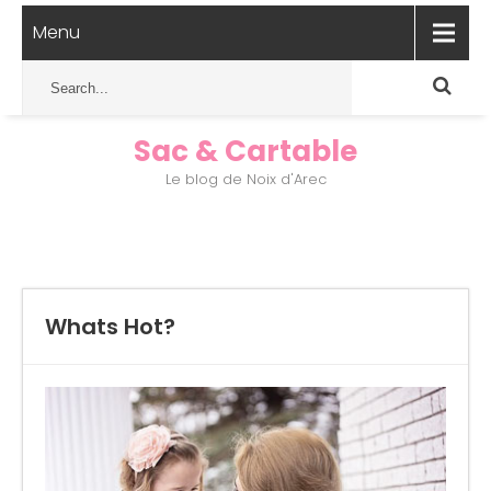
Menu
Sac & Cartable
Le blog de Noix d'Arec
Whats Hot?