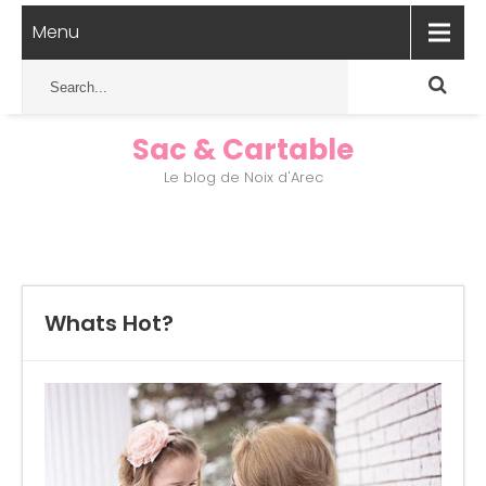
Menu
Sac & Cartable
Le blog de Noix d'Arec
Whats Hot?