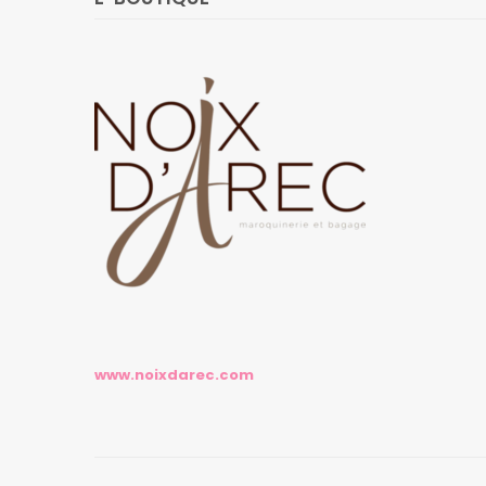
www.noixdarec.com