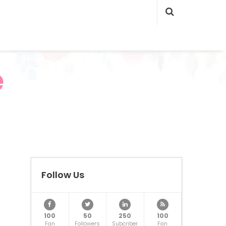
e
Follow Us
100
50
250
100
Fan
Followers
Subcriber
Fan