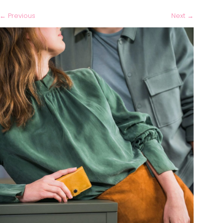
←
Previous
Next
→