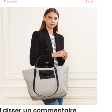
←
Previous
Next
→
Laisser un commentaire