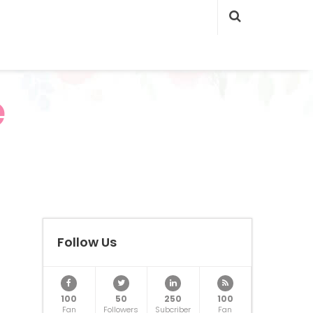
e
Follow Us
100
50
250
100
Fan
Followers
Subcriber
Fan