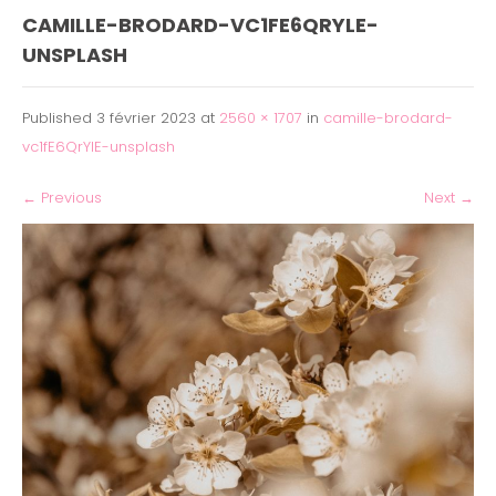
CAMILLE-BRODARD-VC1FE6QRYLE-
UNSPLASH
Published
3 février 2023
at
2560 × 1707
in
camille-brodard-
vc1fE6QrYlE-unsplash
←
Previous
Next
→