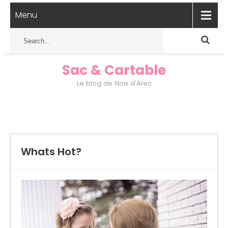
Menu
Sac & Cartable
Le blog de Noix d'Arec
Whats Hot?