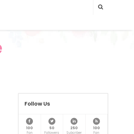
e
Follow Us
100
50
250
100
Fan
Followers
Subcriber
Fan