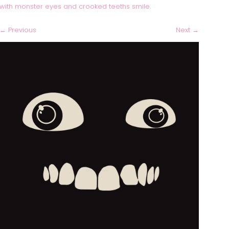
with monster eyes and crooked teeths smile.
←
Previous
Next
→