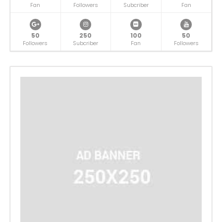
Fan
Followers
Subcriber
Fan
50
250
100
50
Followers
Subcriber
Fan
Followers