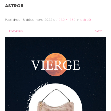
ASTRO9
Published
16 décembre 2022
at
1080 × 1350
in
astro9
←
Previous
Next
→