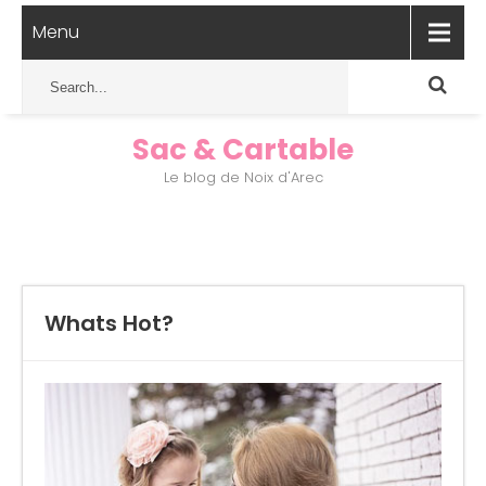
Menu
Sac & Cartable
Le blog de Noix d'Arec
Whats Hot?