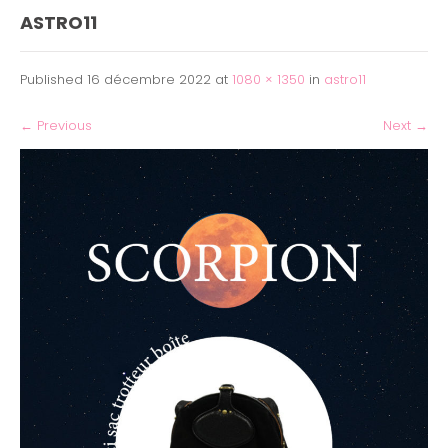
ASTRO11
Published
16 décembre 2022
at
1080 × 1350
in
astro11
←
Previous
Next
→