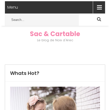
Menu
Sac & Cartable
Le blog de Noix d'Arec
Whats Hot?