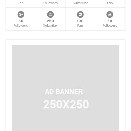
Fan
Followers
Subcriber
Fan
50
250
100
50
Followers
Subcriber
Fan
Followers