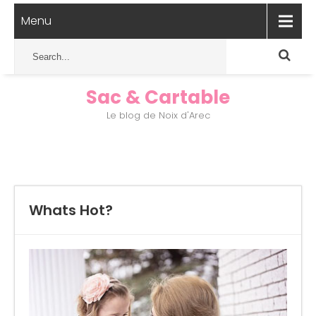
Menu
Sac & Cartable
Le blog de Noix d'Arec
Whats Hot?