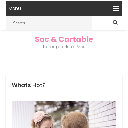
Menu
Sac & Cartable
Le blog de Noix d'Arec
Whats Hot?