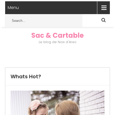
Menu
Sac & Cartable
Le blog de Noix d'Arec
Whats Hot?