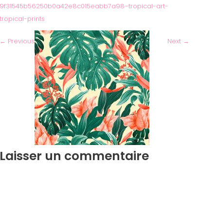
9f31545b56250b0a42e8c015eabb7a98–tropical-art-
tropical-prints
←
Previous
Next
→
Laisser un commentaire