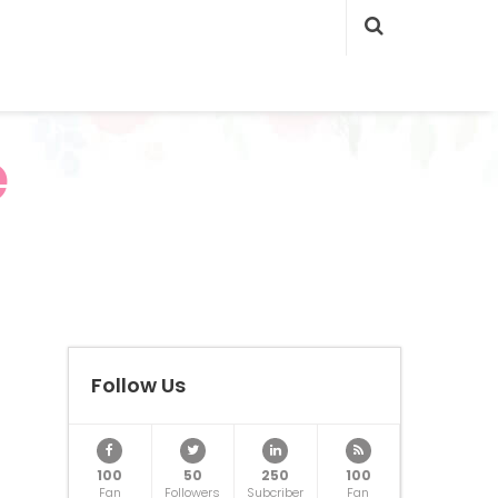
e
Follow Us
100
50
250
100
Fan
Followers
Subcriber
Fan