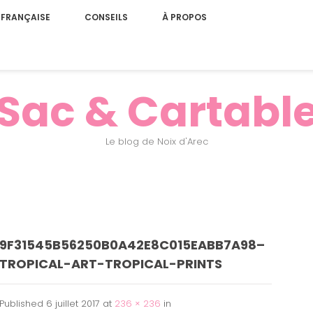
 FRANÇAISE
CONSEILS
À PROPOS
Sac & Cartabl
Le blog de Noix d'Arec
9F31545B56250B0A42E8C015EABB7A98–
TROPICAL-ART-TROPICAL-PRINTS
Published
6 juillet 2017
at
236 × 236
in