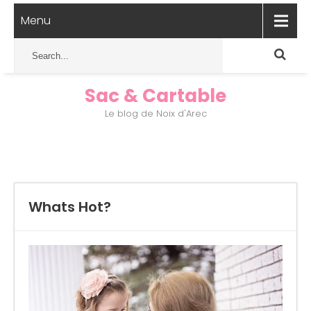
Menu
Sac & Cartable
Le blog de Noix d'Arec
Whats Hot?