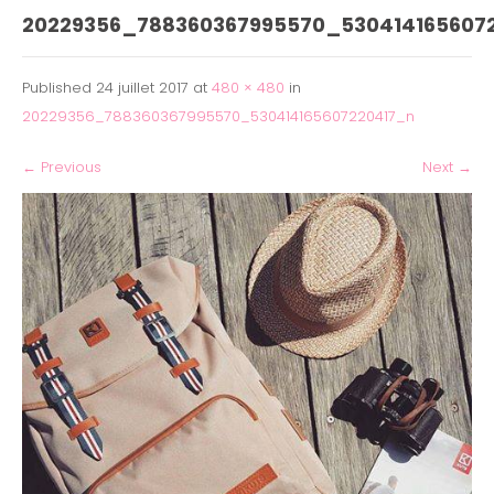
20229356_788360367995570_530414165607
Published
24 juillet 2017
at
480 × 480
in
20229356_788360367995570_530414165607220417_n
←
Previous
Next
→