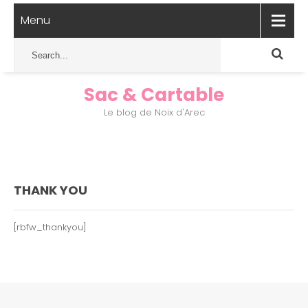
Menu
Sac & Cartable
Le blog de Noix d'Arec
THANK YOU
[rbfw_thankyou]